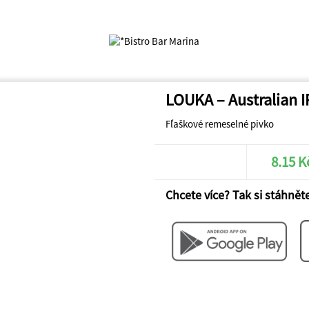
LOUKA – Australian I
Fľaškové remeselné pivko
8.15 K
Chcete více? Tak si stáhněte