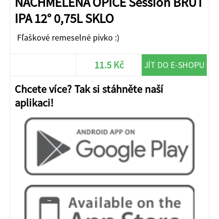
NACHMELENA OPICE Session BRUT
IPA 12° 0,75L SKLO
Fľaškové remeselné pivko :)
11.5 Kč
JÍT DO E-SHOPU
Chcete více? Tak si stáhněte naší
aplikaci!