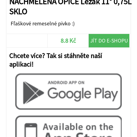
NACHMELENA OPICE Lezak 11° 0,75L
SKLO
Fľaškové remeselné pivko :)
8.8 Kč
JÍT DO E-SHOPU
Chcete více? Tak si stáhněte naší
aplikaci!