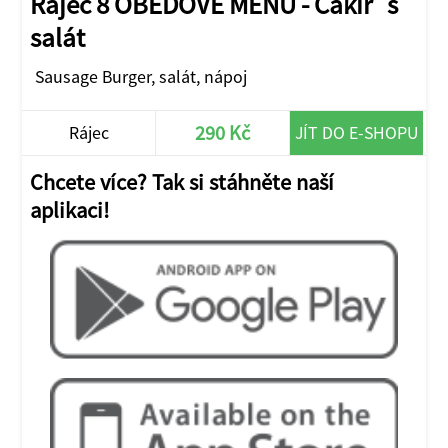
Rájec 8 OBĚDOVÉ MENU - Cakir`s
salát
Sausage Burger, salát, nápoj
290 Kč
Rájec
JÍT DO E-SHOPU
Chcete více? Tak si stáhněte naší
aplikaci!