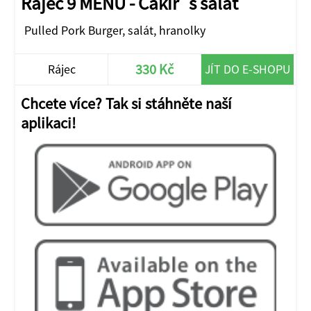
Rájec 9 MENU - Cakir`s salát
Pulled Pork Burger, salát, hranolky
330 Kč
Rájec
JÍT DO E-SHOPU
Chcete více? Tak si stáhněte naší
aplikaci!