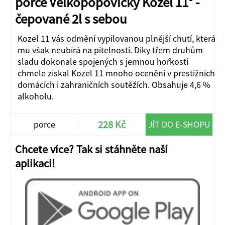
porce Velkopopovický Kozel 11° -
čepované 2l s sebou
Kozel 11 vás odmění vypilovanou plnější chutí, která
mu však neubírá na pitelnosti. Díky třem druhům
sladu dokonale spojených s jemnou hořkostí
chmele získal Kozel 11 mnoho ocenění v prestižních
domácích i zahraničních soutěžích. Obsahuje 4,6 %
alkoholu.
228 Kč
porce
JÍT DO E-SHOPU
Chcete více? Tak si stáhněte naší
aplikaci!