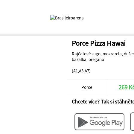
Porce Pizza Hawai
Rajčatové sugo, mozzarela, duše
bazalka, oregano
(A1,A3,A7)
269 K
Porce
Chcete více? Tak si stáhněte