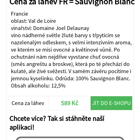
Cena za láhev FR = Sauvignon Blanc
Francie
oblast: Val de Loire
vinařství: Domaine Joel Delaunay
víno nádherné světle žluté barvy s třpytícím se
nazelenalým odleskem, s velmi intenzivním aroma,
ve kterém se mísí ovocné a květinové vůně. Po
ochutnání nám nejdříve vyvstane chuť ovocná
(směs angreštu a broskve), která po té přechází do
kulaté, ale živé svěžesti. V samém závěru pocítíme i
jemnou kyselinku. Odrůda: 100% Sauvignon Blanc.
Obsah alkoholu: 12,5%
589 Kč
Cena za láhev
JÍT DO E-SHOPU
Chcete více? Tak si stáhněte naší
aplikaci!