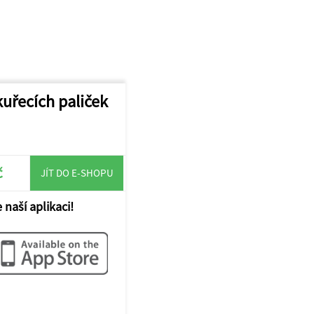
uřecích paliček
č
JÍT DO E-SHOPU
 naší aplikaci!