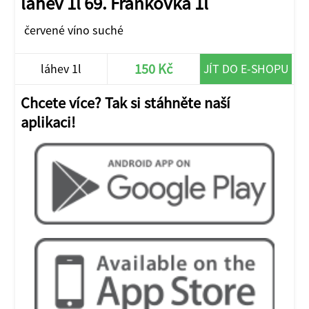
láhev 1l 69. Frankovka 1l
červené víno suché
150 Kč
láhev 1l
JÍT DO E-SHOPU
Chcete více? Tak si stáhněte naší
aplikaci!