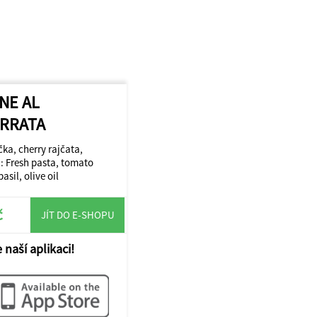
NNE AL
RRATA
ka, cherry rajčata,
N: Fresh pasta, tomato
sil, olive oil
č
JÍT DO E-SHOPU
 naší aplikaci!