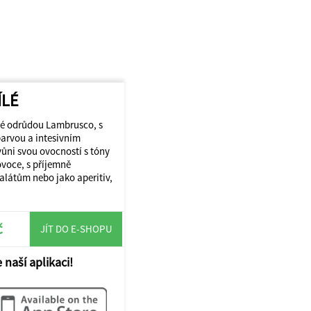
ÍLÉ
né odrůdou Lambrusco, s
barvou a intesivním
ůni svou ovocností s tóny
voce, s příjemně
alátům nebo jako aperitiv,
č
JÍT DO E-SHOPU
 naší aplikaci!