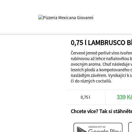
0,75 l LAMBRUSCO B
Červené jemně perlivé víno tvoře
rubínovou až lehce nafialovělou 
ovocným aroma. Chuť následuje v
lesních plodů a kompotovaného o
nasládlým závěrem. Vynikající k s
či do různých coctailů.
339 K
0,75 l
Chcete více? Tak si stáhněte