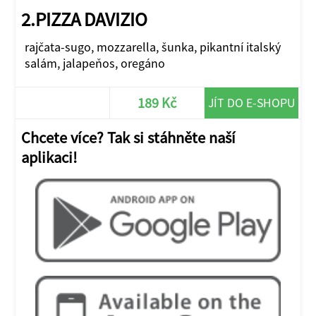
2.PIZZA DAVIZIO
rajčata-sugo, mozzarella, šunka, pikantní italský
salám, jalapeňos, oregáno
189 Kč
JÍT DO E-SHOPU
Chcete více? Tak si stáhněte naší
aplikaci!