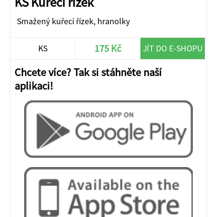
KS Kuřecí řízek
Smažený kuřecí řízek, hranolky
175 Kč
KS
JÍT DO E-SHOPU
Chcete více? Tak si stáhněte naší
aplikaci!