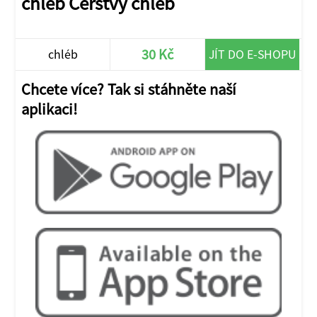
chléb Čerstvý chléb
30 Kč
chléb
JÍT DO E-SHOPU
Chcete více? Tak si stáhněte naší
aplikaci!