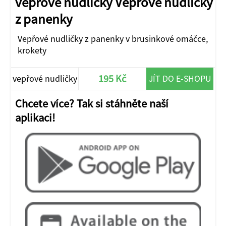
vepřové nudličky Vepřové nudličky
z panenky
Vepřové nudličky z panenky v brusinkové omáčce,
krokety
195 Kč
vepřové nudličky
JÍT DO E-SHOPU
Chcete více? Tak si stáhněte naší
aplikaci!