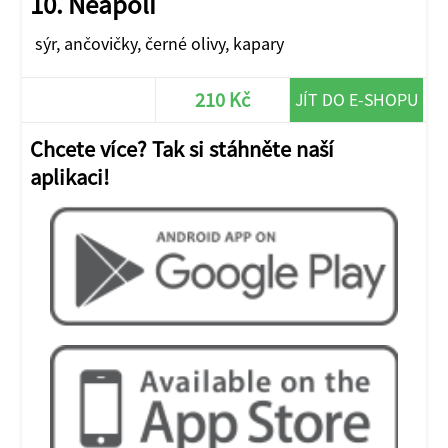
10. Neapoli
sýr, ančovičky, černé olivy, kapary
210 Kč
JÍT DO E-SHOPU
Chcete více? Tak si stáhněte naší
aplikaci!