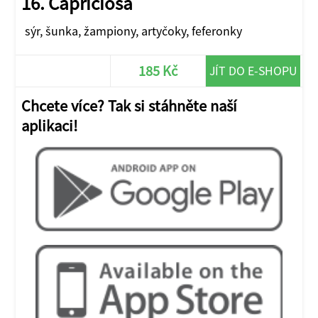
16. Capriciosa
sýr, šunka, žampiony, artyčoky, feferonky
185 Kč
JÍT DO E-SHOPU
Chcete více? Tak si stáhněte naší
aplikaci!