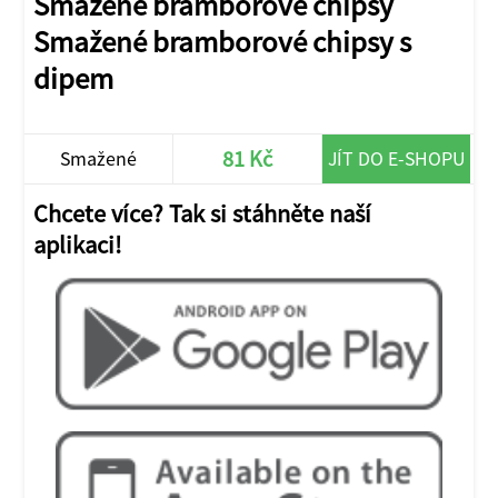
Smažené bramborové chipsy
Smažené bramborové chipsy s
dipem
81 Kč
Smažené
JÍT DO E-SHOPU
bramborové
Chcete více? Tak si stáhněte naší
aplikaci!
chipsy