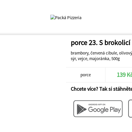
porce 23. S brokolicí
brambory, červená cibule, olivový 
sýr, vejce, majoránka, 500g
139 K
porce
Chcete více? Tak si stáhněte