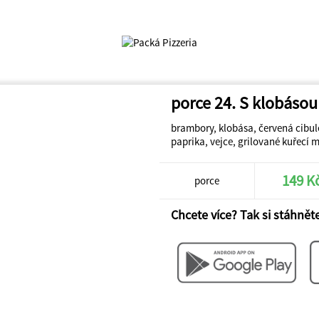
porce 24. S klobásou
brambory, klobása, červená cibule,
paprika, vejce, grilované kuřecí 
149 K
porce
Chcete více? Tak si stáhněte