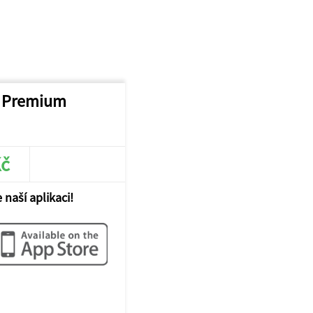
s Premium
Kč
JÍT DO E-SHOPU
 naší aplikaci!