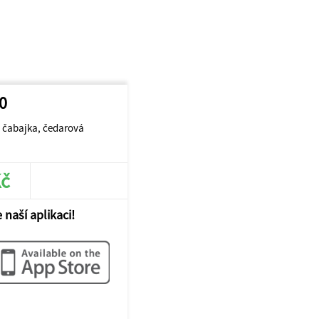
0
, čabajka, čedarová
Kč
JÍT DO E-SHOPU
 naší aplikaci!