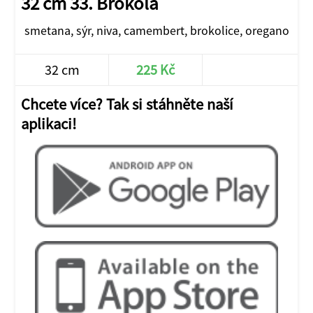
32 cm 33. Brokola
smetana, sýr, niva, camembert, brokolice, oregano
32 cm
225 Kč
JÍT DO E-SHOPU
Chcete více? Tak si stáhněte naší
aplikaci!