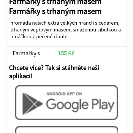
Farmářky s trhaným masem
Farmářky s trhaným masem
hromada našich extra velkých hranclí s čedarem,
trhaným vepřovým masem, smaženou cibulkou a
omáčkou z pečené cibule
Farmářky s
155 Kč
JÍT DO E-SHOPU
trhaným
Chcete více? Tak si stáhněte naší
aplikaci!
masem