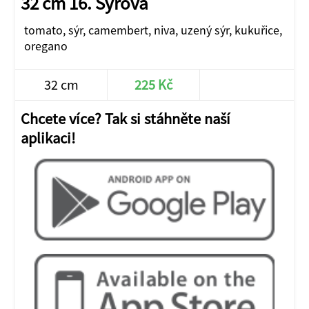
32 cm 16. Sýrová
tomato, sýr, camembert, niva, uzený sýr, kukuřice,
oregano
32 cm
225 Kč
JÍT DO E-SHOPU
Chcete více? Tak si stáhněte naší
aplikaci!