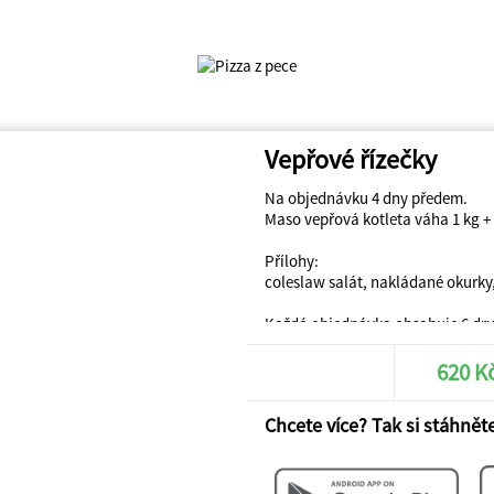
Vepřové řízečky
Na objednávku 4 dny předem.
Maso vepřová kotleta váha 1 kg +
Přílohy:
coleslaw salát, nakládané okurky
Každá objednávka obsahuje 6 dru
Vašeho výběru
Dipy:
620 K
pepřový, francouzský, bbq, samur
Chcete více? Tak si stáhněte