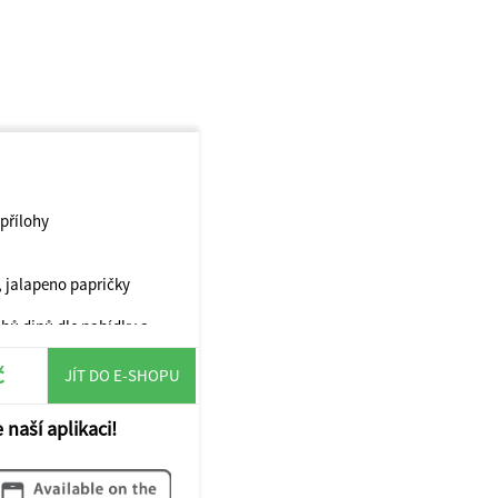
 přílohy
, jalapeno papričky
hů dipů dle nabídky a
č
JÍT DO E-SHOPU
aj, kečup, tatarka
 naší aplikaci!