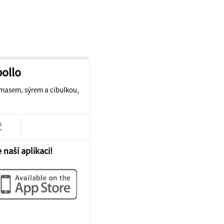
pollo
 masem, sýrem a cibulkou,
č
 naší aplikaci!