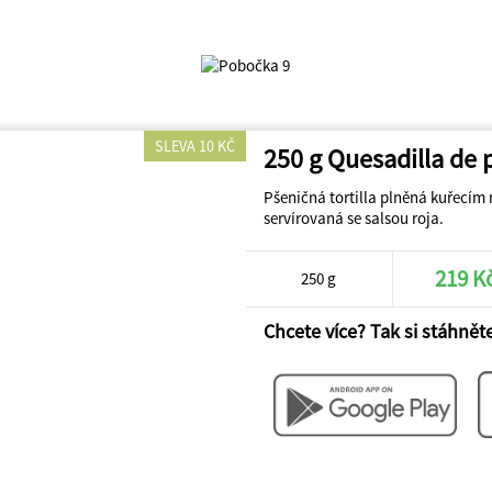
SLEVA 10 KČ
250 g Quesadilla de 
Pšeničná tortilla plněná kuřecím
servírovaná se salsou roja.
219 K
250 g
Chcete více? Tak si stáhněte