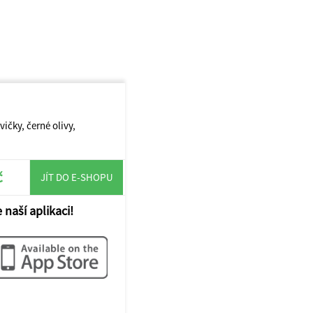
ičky, černé olivy,
č
JÍT DO E-SHOPU
 naší aplikaci!