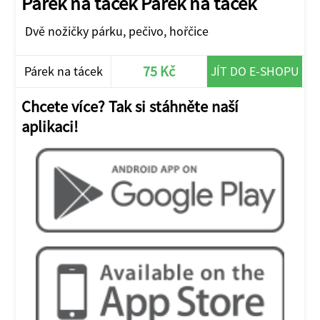
Párek na tácek Párek na tácek
Dvě nožičky párku, pečivo, hořčice
75 Kč
Párek na tácek
JÍT DO E-SHOPU
Chcete více? Tak si stáhněte naší
aplikaci!