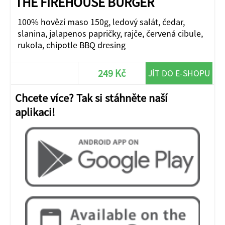
THE FIREHOUSE BURGER
100% hovězí maso 150g, ledový salát, čedar,
slanina, jalapenos papričky, rajče, červená cibule,
rukola, chipotle BBQ dresing
249 Kč
JÍT DO E-SHOPU
Chcete více? Tak si stáhněte naší
aplikaci!