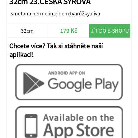
32cm 23.ČESKÁ SÝROVÁ
smetana,hermelín,eidem,tvarůžky,niva
179 Kč
32cm
JÍT DO E-SHOPU
Chcete více? Tak si stáhněte naší
aplikaci!