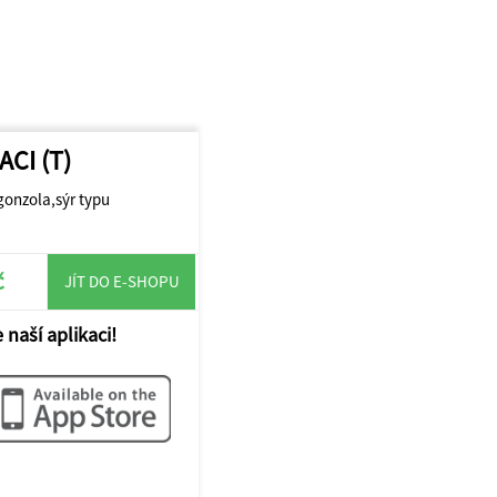
CI (T)
onzola,sýr typu
č
JÍT DO E-SHOPU
 naší aplikaci!