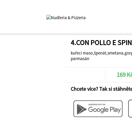
4.CON POLLO E SPINA
kuřecí maso,špenát,smetana,gorg
parmasán
169 K
Chcete více? Tak si stáhněte