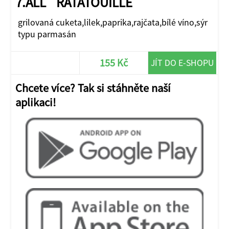
7.ALL` RATATOUILLE
grilovaná cuketa,lilek,paprika,rajčata,bílé víno,sýr
typu parmasán
155 Kč
JÍT DO E-SHOPU
Chcete více? Tak si stáhněte naší
aplikaci!