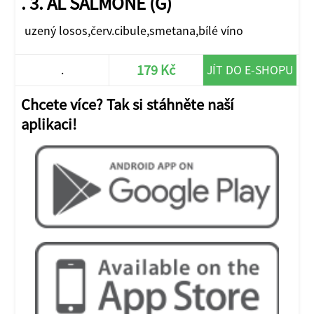
. 3. AL SALMONE (G)
uzený losos,červ.cibule,smetana,bílé víno
179 Kč
.
JÍT DO E-SHOPU
Chcete více? Tak si stáhněte naší
aplikaci!