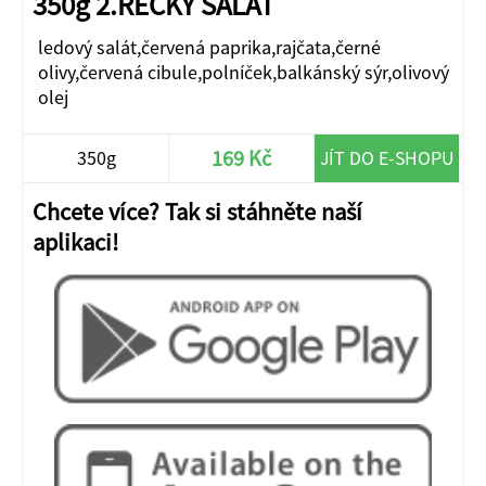
350g 2.ŘECKÝ SALÁT
ledový salát,červená paprika,rajčata,černé
olivy,červená cibule,polníček,balkánský sýr,olivový
olej
169 Kč
350g
JÍT DO E-SHOPU
Chcete více? Tak si stáhněte naší
aplikaci!