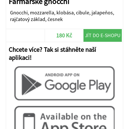
Farmářské gnocchi
Gnocchi, mozzarella, klobása, cibule, jalapeňos,
rajčatový základ, česnek
180 Kč
JÍT DO E-SHOPU
Chcete více? Tak si stáhněte naší
aplikaci!