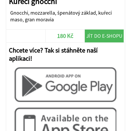
Kuřecí gnocchi
Gnocchi, mozzarella, špenátový základ, kuřecí
maso, gran moravia
180 Kč
JÍT DO E-SHOPU
Chcete více? Tak si stáhněte naší
aplikaci!