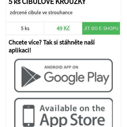
5 ks CIBULOVÉ KROUŽKY
zdrcené cibule ve strouhance
49 Kč
5 ks
JÍT DO E-SHOPU
Chcete více? Tak si stáhněte naší
aplikaci!