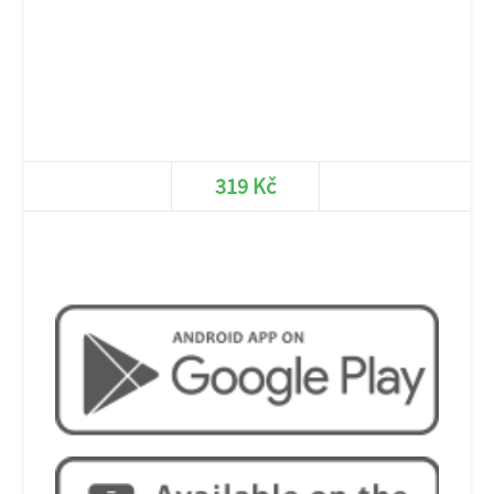
porce Tuňák losos
losos, tuňák, okurka, avokádo, rýže, nori
8ks
280g
319 Kč
porce
Chcete více? Tak si stáhněte naší
aplikaci!