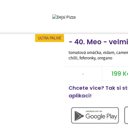
ULTRA PÁLIVÉ
- 40. Meo - velmi
tomatová omáčka, eidam, camemb
chilli, feferonky, oregano
199 K
-
Chcete více? Tak si s
aplikaci!