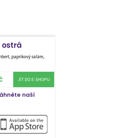
 ostrá
ert, paprikový salám,
č
JÍT DO E-SHOPU
táhněte naší