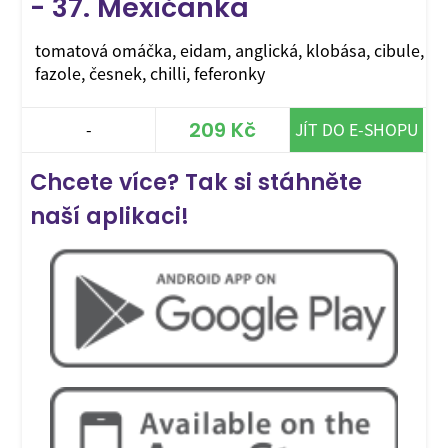
- 37. Mexičanka
tomatová omáčka, eidam, anglická, klobása, cibule,
fazole, česnek, chilli, feferonky
209 Kč
-
JÍT DO E-SHOPU
Chcete více? Tak si stáhněte
naší aplikaci!