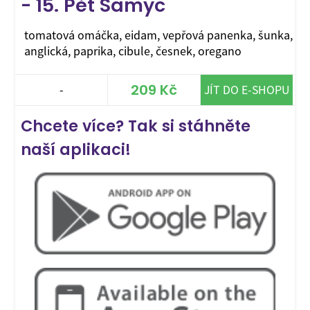
- 15. Pět Samyc
tomatová omáčka, eidam, vepřová panenka, šunka,
anglická, paprika, cibule, česnek, oregano
209 Kč
-
JÍT DO E-SHOPU
Chcete více? Tak si stáhněte
naší aplikaci!