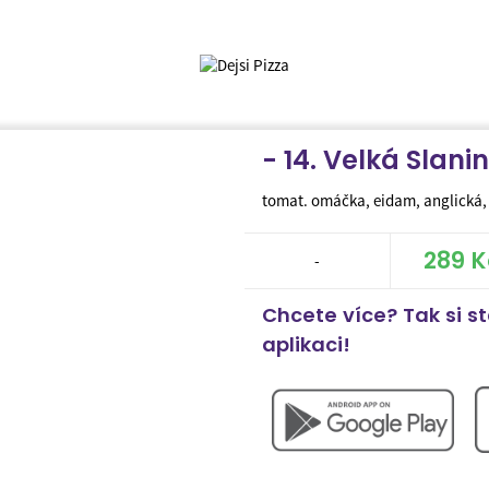
- 14. Velká Slani
tomat. omáčka, eidam, anglická, 
289 K
-
Chcete více? Tak si s
aplikaci!