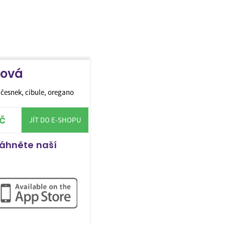
nová
česnek, cibule, oregano
č
JÍT DO E-SHOPU
táhněte naší