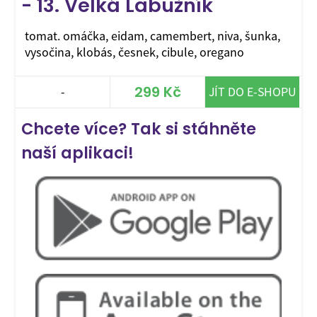
- 13. Velká Labužník
tomat. omáčka, eidam, camembert, niva, šunka,
vysočina, klobás, česnek, cibule, oregano
299 Kč
-
JÍT DO E-SHOPU
Chcete více? Tak si stáhněte
naší aplikaci!