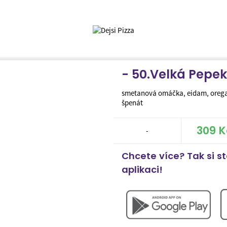
- 50.Velká Pepe
smetanová omáčka, eidam, oregan
špenát
309 K
-
Chcete více? Tak si s
aplikaci!