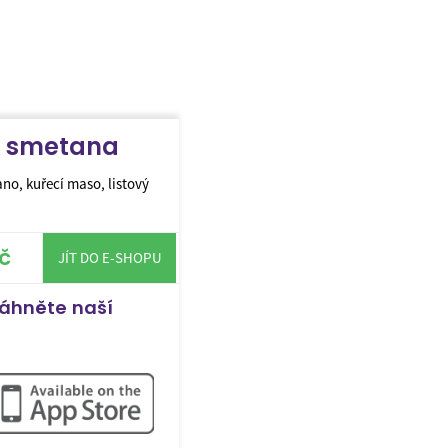
k smetana
o, kuřecí maso, listový
č
JÍT DO E-SHOPU
táhněte naší