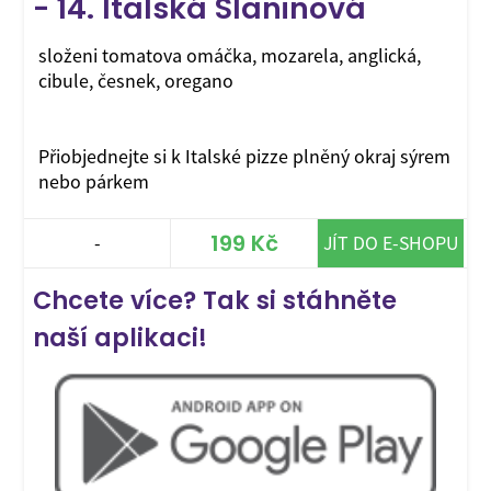
- 14. Italská Slaninová
složeni tomatova omáčka, mozarela, anglická,
cibule, česnek, oregano
Přiobjednejte si k Italské pizze plněný okraj sýrem
nebo párkem
199 Kč
-
JÍT DO E-SHOPU
Chcete více? Tak si stáhněte
naší aplikaci!