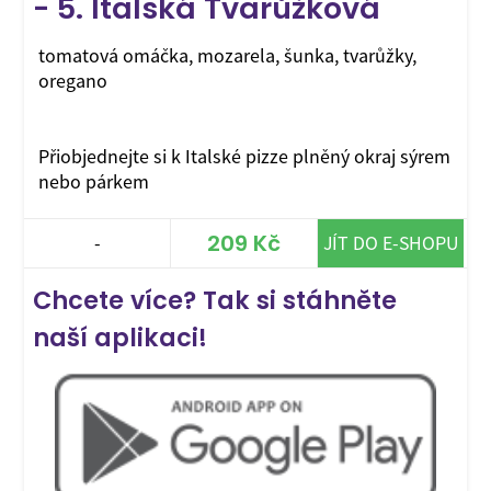
- 5. Italská Tvarůžková
tomatová omáčka, mozarela, šunka, tvarůžky,
oregano
Přiobjednejte si k Italské pizze plněný okraj sýrem
nebo párkem
209 Kč
-
JÍT DO E-SHOPU
Chcete více? Tak si stáhněte
naší aplikaci!