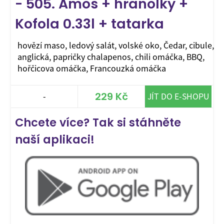
- 505. Amos + hranolky +
Kofola 0.33l + tatarka
hovězí maso, ledový salát, volské oko, Čedar, cibule,
anglická, papričky chalapenos, chili omáčka, BBQ,
hořčicova omáčka, Francouzká omáčka
229 Kč
-
JÍT DO E-SHOPU
Chcete více? Tak si stáhněte
naší aplikaci!