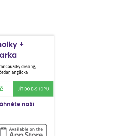
nolky +
tarka
francouzský dresing,
čedar, anglická
č
JÍT DO E-SHOPU
táhněte naší