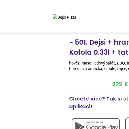
- 501. Dejsi + hra
Kofola 0.33l + ta
hovězí maso, ledový salát, BBQ, 
hořčicová omáčka, cibule, rajče, 
229 K
-
Chcete více? Tak si s
aplikaci!